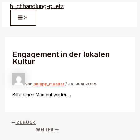
buchhandlung-puetz
Zum
Inhalt
MAIN
springen
MENU
Engagement in der lokalen
Kultur
Von
philipp_mueller
/
26. Juni 2025
Bitte einen Moment warten…
ZURÜCK
WEITER